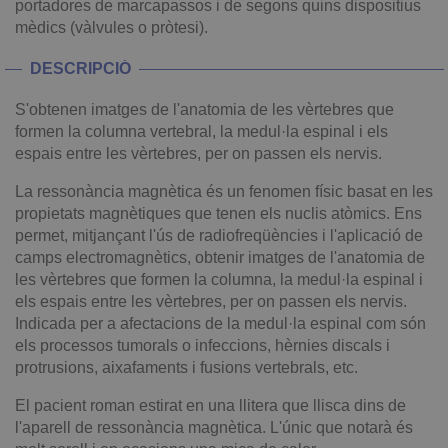
portadores de marcapassos i de segons quins dispositius
mèdics (vàlvules o pròtesi).
DESCRIPCIÓ
S'obtenen imatges de l'anatomia de les vèrtebres que
formen la columna vertebral, la medul·la espinal i els
espais entre les vèrtebres, per on passen els nervis.
La ressonància magnètica és un fenomen físic basat en les
propietats magnètiques que tenen els nuclis atòmics. Ens
permet, mitjançant l'ús de radiofreqüències i l'aplicació de
camps electromagnètics, obtenir imatges de l'anatomia de
les vèrtebres que formen la columna, la medul·la espinal i
els espais entre les vèrtebres, per on passen els nervis.
Indicada per a afectacions de la medul·la espinal com són
els processos tumorals o infeccions, hèrnies discals i
protrusions, aixafaments i fusions vertebrals, etc.
El pacient roman estirat en una llitera que llisca dins de
l'aparell de ressonància magnètica. L'únic que notarà és