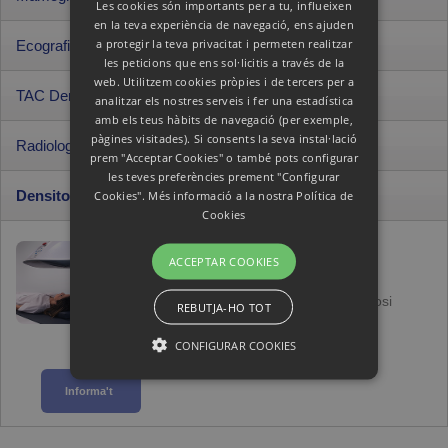
• Imatges d'alta qualitat
TAC Escàner
Les cookies són importants per a tu, influeixen
• No utilitza radiació
en la teva experiència de navegació, ens ajuden
Tomografia Computaritzada
a protegir la teva privacitat i permeten realitzar
Ecografia
• TAC Multitall
Mamografia d'alta resolució
les peticions que ens sol·licitis a través de la
• Alta resolució
Informa't
web. Utilitzem cookies pròpies i de tercers per a
Tecnologia amb sensibilitat
TAC Dental 3D
analitzar els nostres serveis i fer una estadística
• Compressió progressiva i regulable
Ecografia
amb els teus hàbits de navegació (per exemple,
• Millor diagnòstic en mames denses
Informa't
Tecnologia d'Ultrasons
pàgines visitades). Si consents la seva instal·lació
fibroses
Radiologia Digital
• No utilitza radiació
TAC Dental 3D
prem "Acceptar Cookies" o també pots configurar
• 40% menys de radiació
• Ecografia Doppler
les teves preferències prement "Configurar
Imatges 3D d'alta qualitat
Cookies". Més informació a la nostra
Política de
Densitometria DEXA
• Estudis preimplantologia
Radiologia Digital
Informa't
Cookies
• Marcatge del nervi dentari
Informa't
Estudis radiològics
• Radiologia digital convencional
Densitometria Òssia DEXA
ACCEPTAR COOKIES
• Radiologia digital amb contrast
Informa't
Mesurament de la massa òssia
• Diagnòstic precoç de l’osteoporosi
REBUTJA-HO TOT
• Estudi de composició corporal
Informa't
• Seguiment d'esportistes
CONFIGURAR COOKIES
ESTRICTAMENT NECESSÀRIES
Informa't
RENDIMENT