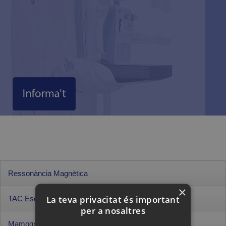
Ressonància Magnètica
×
La teva privacitat és important
TAC Escàner
Ressonància Magnètica
per a nosaltres
RM Oberta
NO Claustrofòbica
Mamografia d'alta resolució