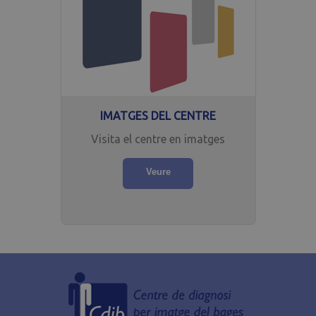
assignant un
número
generat
aleatòriament
com a
identificador
de client.
S'inclou a
cada
sol·licitud de
pàgina d'un
lloc i s'utilitza
IMATGES DEL CENTRE
per calcular
les dades de
Visita el centre en imatges
visitants,
sessions i
campanyes
Veure
dels informes
d'anàlisi de
llocs.
_gid
.cdibmanresa.com
1 dia
Aquesta
cookie la
defineix
Google
Analytics.
Emmagatzema
i actualitza un
valor únic per
a cada pàgina
visitada i
s’utilitza per