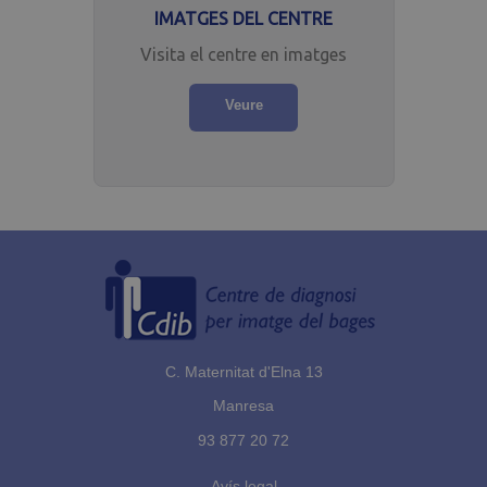
actualització
IMATGES DEL CENTRE
significativa
del servei
d’anàlisi més
Visita el centre en imatges
utilitzat de
Google.
Aquesta
Veure
cookie
s’utilitza per
distingir
usuaris únics
assignant un
número
generat
aleatòriament
com a
identificador
de client.
S'inclou a
cada
sol·licitud de
pàgina d'un
lloc i s'utilitza
per calcular
les dades de
visitants,
sessions i
campanyes
dels informes
d'anàlisi de
llocs.