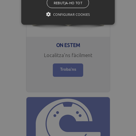
Informa't
REBUTJA-HO TOT
CONFIGURAR COOKIES
ESTRICTAMENT NECESSÀRIES
RENDIMENT
ON ESTEM
Localitza'ns fàcilment
Estrictament necessàries
Rendiment
Troba'ns
Les galetes estrictament necessàries permeten
la funcionalitat bàsica del lloc web, com ara
l’inici de sessió d’usuaris i la gestió de comptes.
El lloc web no es pot utilitzar correctament
sense les galetes estrictament necessàries.
Nom
Domini
Durada
Finalitat
CookieScriptConsent
.cdibmanresa.com
1 mes
Aquesta
cookie
l’utilitza e
servei
Cookie-