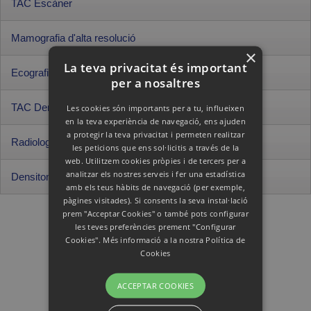
TAC Escàner
Mamografia d'alta resolució
TAC Escàner
×
Tomografia Computaritzada
La teva privacitat és important
Ecografia
• TAC Multitall
Mamografia d'alta resolució
per a nosaltres
• Alta resolució
Tecnologia amb sensibilitat
TAC Dental 3D
Les cookies són importants per a tu, influeixen
• Compressió progressiva i regulable
Ecografia
en la teva experiència de navegació, ens ajuden
• Millor diagnòstic en mames denses
Informa't
Tecnologia d'Ultrasons
a protegir la teva privacitat i permeten realitzar
fibroses
Radiologia Digital
• No utilitza radiació
TAC Dental 3D
les peticions que ens sol·licitis a través de la
• 40% menys de radiació
• Ecografia Doppler
web. Utilitzem cookies pròpies i de tercers per a
Imatges 3D d'alta qualitat
analitzar els nostres serveis i fer una estadística
Densitometria DEXA
• Estudis preimplantologia
Radiologia Digital
amb els teus hàbits de navegació (per exemple,
Informa't
• Marcatge del nervi dentari
Informa't
pàgines visitades). Si consents la seva instal·lació
Estudis radiològics
prem "Acceptar Cookies" o també pots configurar
• Radiologia digital convencional
Densitometria Òssia DEXA
les teves preferències prement "Configurar
• Radiologia digital amb contrast
Informa't
Mesurament de la massa òssia
Cookies". Més informació a la nostra
Política de
• Diagnòstic precoç de l’osteoporosi
Cookies
• Estudi de composició corporal
Informa't
• Seguiment d'esportistes
ACCEPTAR COOKIES