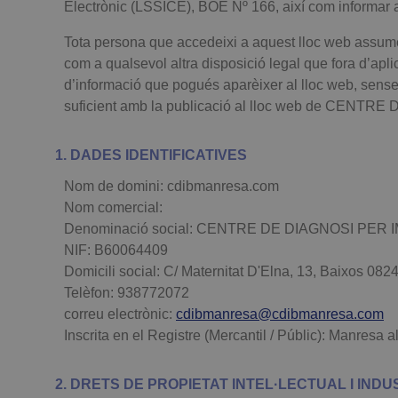
Electrònic (LSSICE), BOE Nº 166, així com informar a 
Tota persona que accedeixi a aquest lloc web assumei
com a qualsevol altra disposició legal que fora d’
d’informació que pogués aparèixer al lloc web, sens
suficient amb la publicació al lloc web de CENT
1. DADES IDENTIFICATIVES
Nom de domini: cdibmanresa.com
Nom comercial:
Denominació social: CENTRE DE DIAGNOSI PER 
NIF: B60064409
Domicili social: C/ Maternitat D'Elna, 13, Baixos 08
Telèfon: 938772072
correu electrònic:
cdibmanresa@cdibmanresa.com
Inscrita en el Registre (Mercantil / Públic): Manresa
2. DRETS DE PROPIETAT INTEL·LECTUAL I INDU