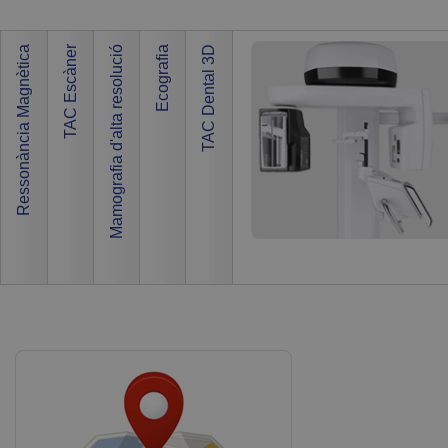
Ressonà
TA
Ressonància Magnètica
TAC Escàner
Mamografia d'alta resolució
Ecografia
TAC Dental 3D
RM O
• Imat
• No u
Inf