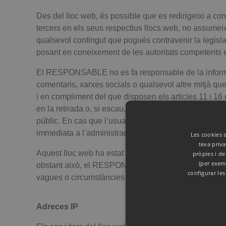
Des del lloc web, és possible que es redirigeixi a c
tercers en els seus respectius llocs web, no assumeix
qualsevol contingut que pogués contravenir la legislaci
posant en coneixement de les autoritats competents e
El RESPONSABLE no es fa responsable de la informaci
comentaris, xarxes socials o qualsevol altre mitjà 
i en compliment del que disposen els articles 11 i 16 
en la retirada o, si escau, bloqueig de tots aquells con
públic. En cas que l’usuari consideri que existeix en
immediata a l’administrador del lloc web.
Les cookies s
teva priva
Aquest lloc web ha estat revisat i provat perquè funci
pròpies i de
(per exem
obstant això, el RESPONSABLE no descarta la possibil
configurar le
vagues o circumstàncies semblants que facin impossi
Adreces IP