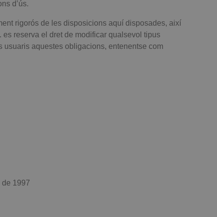
ons d’ús.
nt rigorós de les disposicions aquí disposades, així
 reserva el dret de modificar qualsevol tipus
ls usuaris aquestes obligacions, entenentse com
o de 1997