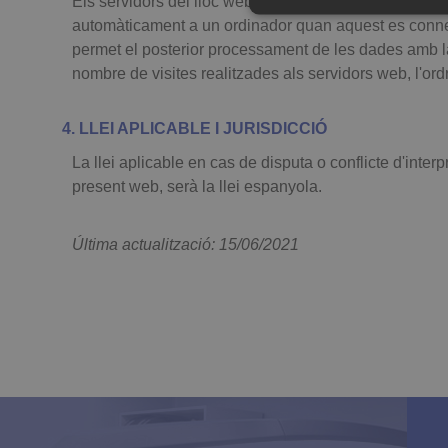
Els servidors del lloc web podran detectar de manera 
automàticament a un ordinador quan aquest es connecta
permet el posterior processament de les dades amb la
nombre de visites realitzades als servidors web, l'ordr
4. LLEI APLICABLE I JURISDICCIÓ
Les galetes estrictament necessàri
La llei aplicable en cas de disputa o conflicte d'inte
es pot utilitzar correctament sen
present web, serà la llei espanyola.
Nom
Domin
CookieScriptConsent
.cdibm
Última actualització: 15/06/2021
Nom
Domini
D
_ga
.cdibmanresa.com
_gid
.cdibmanresa.com