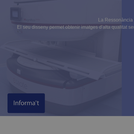
_gat
.cdibmanresa.com
La Ressonància M
El seu disseny permet obtenir imatges d'alta qualitat 