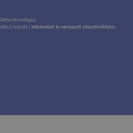
umentació que s’utilitza per
s en llocs amb molt trànsit.
ltima tecnologia.
ètica tancats i
minimitzar la sensació claustrofòbica
.