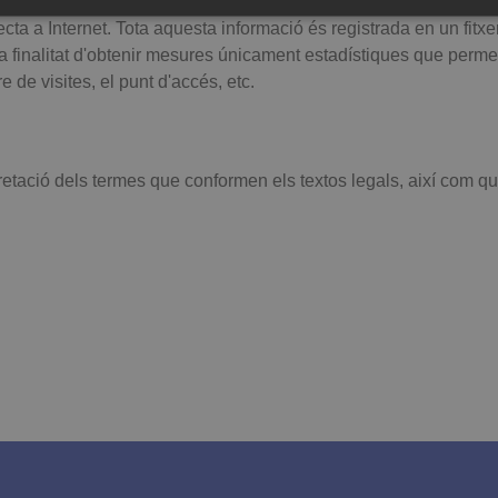
automàtica l'adreça IP i el nom de domini utilitzats per l'usuar
ESTRICTAMENT NECESSÀRIES
RENDIMENT
 a Internet. Tota aquesta informació és registrada en un fitxer 
 finalitat d'obtenir mesures únicament estadístiques que perme
e de visites, el punt d'accés, etc.
Estrictament necessàries
Rendiment
es permeten la funcionalitat bàsica del lloc web, com ara l’inici de sessió d’usuaris i la
rpretació dels termes que conformen els textos legals, així com 
se les galetes estrictament necessàries.
i
Durada
Finalitat
anresa.com
1 mes
Aquesta cookie l’utilitza el servei Cookie-Script.com per recor
consentiment de les cookies dels visitants. És necessari que 
funcioni correctament.
urada
Finalitat
2 anys
Aquest nom de galeta s’associa amb Google Universal Analytics, que és una actu
servei d’anàlisi més utilitzat de Google. Aquesta cookie s’utilitza per distingir
número generat aleatòriament com a identificador de client. S'inclou a cada sol
s'utilitza per calcular les dades de visitants, sessions i campanyes dels informes
1 dia
Aquesta cookie la defineix Google Analytics. Emmagatzema i actualitza un val
visitada i s’utilitza per comptar i fer un seguiment de les pàgines vistes.