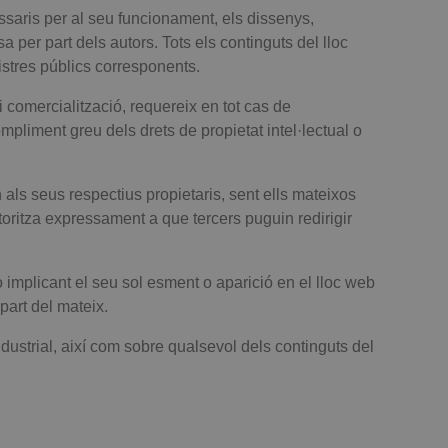
essaris per al seu funcionament, els dissenys,
a per part dels autors. Tots els continguts del lloc
gistres públics corresponents.
 i comercialització, requereix en tot cas de
liment greu dels drets de propietat intel·lectual o
als seus respectius propietaris, sent ells mateixos
itza expressament a que tercers puguin redirigir
 implicant el seu sol esment o aparició en el lloc web
part del mateix.
ndustrial, així com sobre qualsevol dels continguts del