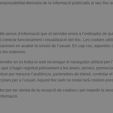
onsabilitat derivada de la informació publicada al seu lloc 
tits arxius d’informació que el servidor envia a l’ordinador de 
correcte funcionament i visualització del lloc. Les cookies utili
esapareixen en acabar la sessió de l’usuari. En cap cas, aqueste
de les mateixes.
rvidor on es troba la web reconegui el navegador utilitzat per l
s que s’hagin registrat prèviament a les àrees, serveis, promoc
itzar per mesurar l’audiència, paràmetres de trànsit, controlar e
oses per a l’usuari. Aquest lloc web no instal·larà cookies pres
or per ser alertat de la recepció de cookies i per impedir la seva
nformació.