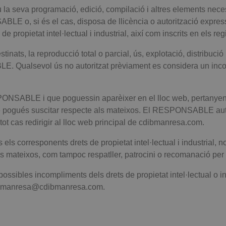
atiu la seva programació, edició, compilació i altres elements nec
ABLE o, si és el cas, disposa de llicència o autorització express
propietat intel·lectual i industrial, així com inscrits en els re
tinats, la reproducció total o parcial, ús, explotació, distribució
LE. Qualsevol ús no autoritzat prèviament es considera un incomp
RESPONSABLE i que poguessin aparèixer en el lloc web, pertanyen 
e pogués suscitar respecte als mateixos. El RESPONSABLE autor
 tot cas redirigir al lloc web principal de cdibmanresa.com.
s corresponents drets de propietat intel·lectual i industrial, no
ls mateixos, com tampoc respatller, patrocini o recomanació per 
possibles incompliments dels drets de propietat intel·lectual o i
 cdibmanresa@cdibmanresa.com.