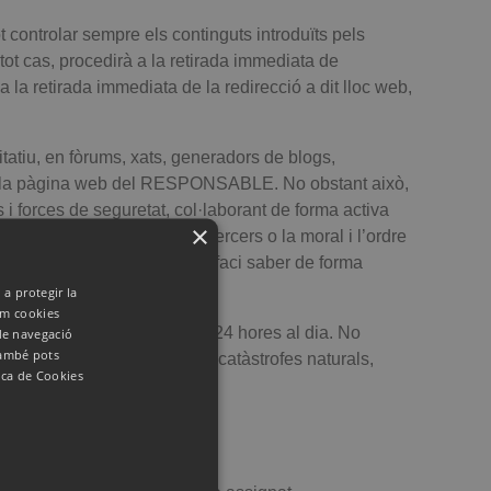
controlar sempre els continguts introduïts pels
tot cas, procedirà a la retirada immediata de
a la retirada immediata de la redirecció a dit lloc web,
atiu, en fòrums, xats, generadors de blogs,
t en la pàgina web del RESPONSABLE. No obstant això,
 i forces de seguretat, col·laborant de forma activa
×
internacional, els drets de tercers o la moral i l’ordre
a classificació, es prega ho faci saber de forma
 a protegir la
zem cookies
ament els 365 dies de l’any, 24 hores al dia. No
 de navegació
també pots
uin causes de força major, catàstrofes naturals,
ica de Cookies