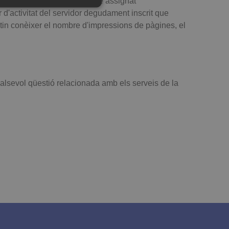
i. Una adreça IP és un nombre assignat
d'activitat del servidor degudament inscrit que
tin conèixer el nombre d'impressions de pàgines, el
 gestió de comptes. El lloc web no
qualsevol qüestió relacionada amb els serveis de la
dar les preferències de
el bàner Cookie-Script.com
alització significativa del
 usuaris únics assignant un
·licitud de pàgina d'un lloc i
 d'anàlisi de llocs.
or únic per a cada pàgina