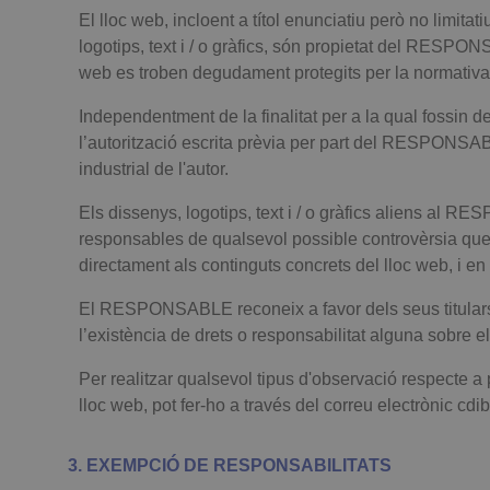
El lloc web, incloent a títol enunciatiu però no limit
logotips, text i / o gràfics, són propietat del RESPONS
web es troben degudament protegits per la normativa de 
Independentment de la finalitat per a la qual fossin des
l’autorització escrita prèvia per part del RESPONSAB
industrial de l'autor.
Els dissenys, logotips, text i / o gràfics aliens al 
responsables de qualsevol possible controvèrsia qu
directament als continguts concrets del lloc web, i en
El RESPONSABLE reconeix a favor dels seus titulars el
l’existència de drets o responsabilitat alguna sobre e
Per realitzar qualsevol tipus d'observació respecte a 
lloc web, pot fer-ho a través del correu electrònic
3. EXEMPCIÓ DE RESPONSABILITATS