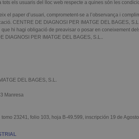
tots els usuaris del lloc web respecte a quines són les condici
x el paper d’usuari, comprometent-se a l’observança i complime
aplicació. CENTRE DE DIAGNOSI PER IMATGE DEL BAGES, S.L. es
e que hi hagi obligació de preavisar o posar en coneixement de
RE DE DIAGNOSI PER IMATGE DEL BAGES, S.L..
IMATGE DEL BAGES, S.L.
243 Manresa
 al tomo 23241, folio 103, hoja B-49.599, inscripción 19 de Agost
STRIAL