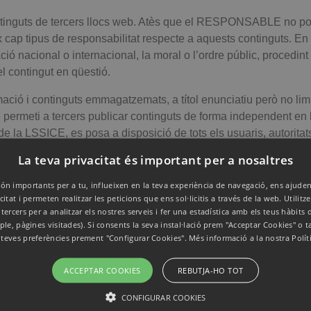
ontinguts de tercers llocs web. Atès que el RESPONSABLE no pot 
 cap tipus de responsabilitat respecte a aquests continguts. En 
ó nacional o internacional, la moral o l’ordre públic, procedint 
l contingut en qüestió.
ó i continguts emmagatzemats, a títol enunciatiu però no limit
que permeti a tercers publicar continguts de forma independen
de la LSSICE, es posa a disposició de tots els usuaris, autoritats
tinguts que puguin afectar o contravenir la legislació nacional o 
La teva privacitat és important per a nosaltres
 el lloc web algun contingut que pogués ser susceptible d’aquest
ón importants per a tu, influeixen en la teva experiència de navegació, ens ajuden
citat i permeten realitzar les peticions que ens sol·licitis a través de la web. Utilit
oni correctament. En principi, pot garantir-se el correcte funcion
 tercers per a analitzar els nostres serveis i fer una estadística amb els teus hàbits
ple, pàgines visitades). Si consents la seva instal·lació prem "Acceptar Cookies" o 
itat que existeixin certs errors de programació, o que esdeving
s teves preferències prement "Configurar Cookies". Més informació a la nostra
Polít
ble l’accés a la pàgina web.
ACCEPTAR COOKIES
REBUTJA-HO TOT
CONFIGURAR COOKIES