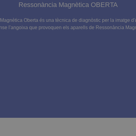
Ressonància Magnètica OBERTA
1
Aquest nom de galeta s’associa amb Google Universal Analytics, segons la doc
minut
restringir el percentatge de sol·licituds, cosa que limita la recopilació de dade
agnètica Oberta és una tècnica de diagnòstic per la imatge d'ú
sense l'angoixa que provoquen els aparells de Ressonància Magn