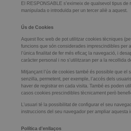
El RESPONSABLE s’eximeix de qualsevol tipus de resp
manipulada o introduïda per un tercer aliè a aquest.
Ús de Cookies
Aquest lloc web de pot utilitzar cookies tècniques (pe
funcions que són considerades imprescindibles per al 
l’única finalitat de fer més eficaç la navegació, i d
caràcter personal i no s’utilitzaran per a la recollida 
Mitjançant l’ús de cookies també és possible que el se
senzilla, permetent, per exemple, l’accés dels usuari
haver de registrar en cada visita. També es poden util
casos cookies prescindibles tècnicament però benefici
L'usuari té la possibilitat de configurar el seu navegad
instruccions del seu navegador per ampliar aquesta i
Política d'enllaços