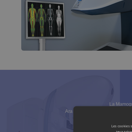
La Mamogra
Ara és possible analitzar el tei
Les cookies s
teva priva