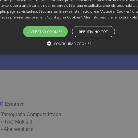
 tercers per a analitzar els nostres serveis i fer una estadística amb els teus hàbits
ple, pàgines visitades). Si consents la seva instal·lació prem "Acceptar Cookies" o 
s teves preferències prement "Configurar Cookies". Més informació a la nostra
Polít
ACCEPTAR COOKIES
REBUTJA-HO TOT
CONFIGURAR COOKIES
ESTRICTAMENT NECESSÀRIES
RENDIMENT
Estrictament necessàries
Rendiment
es permeten la funcionalitat bàsica del lloc web, com ara l’inici de sessió d’usuaris i la
se les galetes estrictament necessàries.
ncia Magnètica
C Escàner
i
Durada
Finalitat
berta
Tomografia Computaritzada
NO Claustrofòbica
anresa.com
1 mes
Aquesta cookie l’utilitza el servei Cookie-Script.com per recor
ges d'alta qualitat
• TAC Multitall
consentiment de les cookies dels visitants. És necessari que 
funcioni correctament.
tilitza radiació
• Alta resolució