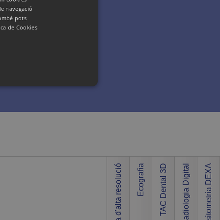
 de navegació
també pots
ica de Cookies
 gestió de comptes. El lloc web no
Mamografia d'alta resolució
Ecografia
TAC Dental 3D
Radiologia Digital
Densitometria DEXA
dar les preferències de
el bàner Cookie-Script.com