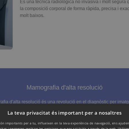
És una tècnica radiològica no invasiva i molt segura
la composició corporal de forma ràpida, precisa i exa
molt baixos.
Mamografia d'alta resolució
fia d'alta resolució és una revolució en el diagnòstic per imat
xit mamari amb un
nivell de detall impensable fins fa poc
i amb 
La teva privacitat és important per a nosaltres
ón importants per a tu, influeixen en la teva experiència de navegació, ens ajuden
citat i permeten realitzar les peticions que ens sol·licitis a través de la web. Utilit