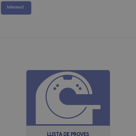
orma't
Informa't
urada
Finalitat
2 anys
Aquest nom de galeta s’associa amb Google Universal Analytics, que és una actu
servei d’anàlisi més utilitzat de Google. Aquesta cookie s’utilitza per distingir
número generat aleatòriament com a identificador de client. S'inclou a cada sol
s'utilitza per calcular les dades de visitants, sessions i campanyes dels informes
1 dia
Aquesta cookie la defineix Google Analytics. Emmagatzema i actualitza un val
visitada i s’utilitza per comptar i fer un seguiment de les pàgines vistes.
1
Aquest nom de galeta s’associa amb Google Universal Analytics, segons la doc
minut
restringir el percentatge de sol·licituds, cosa que limita la recopilació de dade
LLISTA DE PROVES