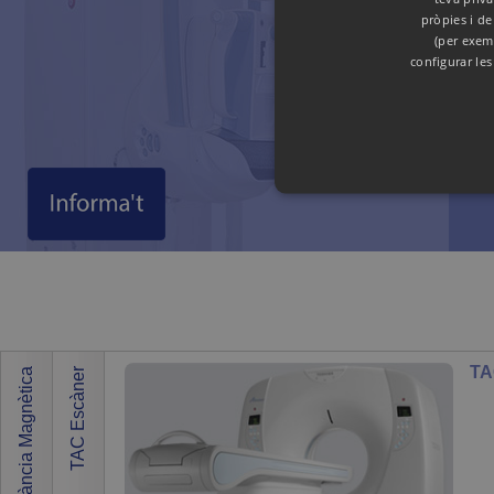
pròpies i de
(per exem
configurar le
Les galetes estrictament necessàri
es pot utilitzar correctament sen
Ressonà
TA
Ressonància Magnètica
TAC Escàner
Nom
Domin
RM O
CookieScriptConsent
.cdibm
• Imat
• No u