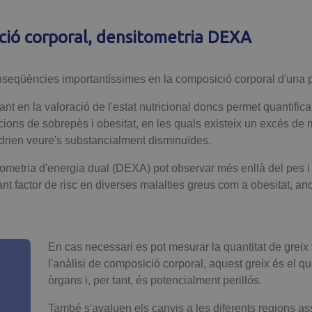
ció corporal, densitometria DEXA
 conseqüències importantíssimes en la composició corporal d'una 
t en la valoració de l'estat nutricional doncs permet quantificar
cions de sobrepès i obesitat, en les quals existeix un excés de m
drien veure's substancialment disminuïdes.
etria d'energia dual (DEXA) pot observar més enllà del pes i d
ant factor de risc en diverses malalties greus com a obesitat, anor
En cas necessari es pot mesurar la quantitat de greix 
l'anàlisi de composició corporal, aquest greix és el qu
òrgans i, per tant, és potencialment perillós.
També s'avaluen els canvis a les diferents regions asso