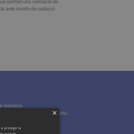
 que permet una valoració de
cta amb nivells de radiació
ge mamària.
×
una dosi de radiació molt baixa.
 a protegir la
zem cookies