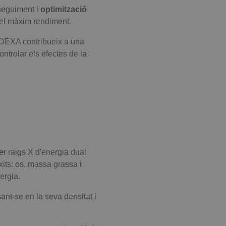
 seguiment i
optimització
el màxim rendiment.
 DEXA contribueix a una
ntrolar els efectes de la
r raigs X d'energia dual
xits: os, massa grassa i
ergia.
sant-se en la seva densitat i