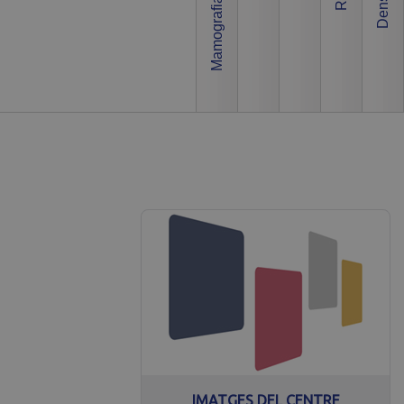
alització significativa del
 usuaris únics assignant un
·licitud de pàgina d'un lloc i
 d'anàlisi de llocs.
or únic per a cada pàgina
umentació que s’utilitza per
s en llocs amb molt trànsit.
IMATGES DEL CENTRE