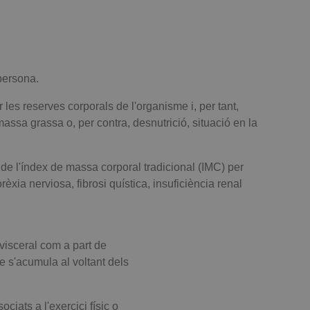
persona.
 les reserves corporals de l'organisme i, per tant,
assa grassa o, per contra, desnutrició, situació en la
e l'índex de massa corporal tradicional (IMC) per
èxia nerviosa, fibrosi quística, insuficiència renal
visceral com a part de
e s'acumula al voltant dels
ciats a l'exercici físic o