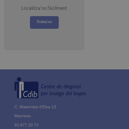
Localitza'ns fàcilment
Troba'ns