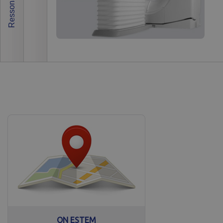
Inf
Nom
Domini
D
_ga
.cdibmanresa.com
_gid
.cdibmanresa.com
_gat
.cdibmanresa.com
ON ESTEM